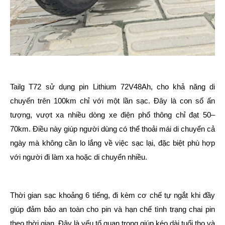
Tailg T72 sử dụng pin Lithium 72V48Ah, cho khả năng di
chuyển trên 100km chỉ với một lần sạc. Đây là con số ấn
tượng, vượt xa nhiều dòng xe điện phổ thông chỉ đạt 50–
70km. Điều này giúp người dùng có thể thoải mái di chuyển cả
ngày mà không cần lo lắng về việc sạc lại, đặc biệt phù hợp
với người đi làm xa hoặc di chuyển nhiều.
Thời gian sạc khoảng 6 tiếng, đi kèm cơ chế tự ngắt khi đầy
giúp đảm bảo an toàn cho pin và hạn chế tình trạng chai pin
theo thời gian. Đây là yếu tố quan trọng giúp kéo dài tuổi thọ và