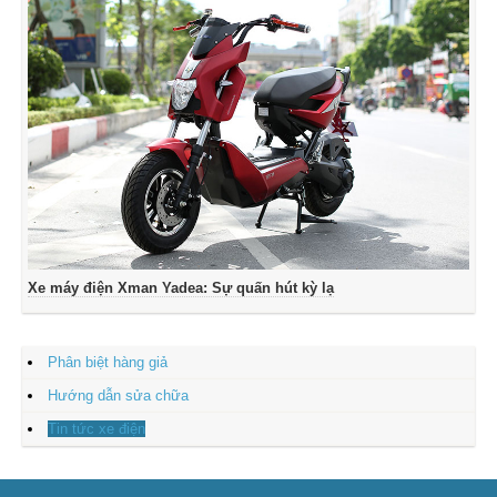
Xe máy điện Xman Yadea: Sự quấn hút kỳ lạ
Phân biệt hàng giả
Hướng dẫn sửa chữa
Tin tức xe điện