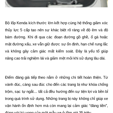
Bộ lốp Kenda kích thước lớn kết hợp cùng hệ thống giảm xóc
thủy lực 5 cấp tạo nên sự khác biệt rõ ràng về độ êm và độ
bám đường. Khi đi qua các đoạn đường gồ ghề, ổ gà hoặc
mặt đường xấu, xe vẫn giữ được sự ổn định, hạn chế rung lắc
và không gây cảm giác mất kiểm soát. Đây là yếu tố giúp
nâng cao trải nghiệm lái và giảm mệt mỏi khi sử dụng lâu dài.
Điểm đáng giá tiếp theo nằm ở những chi tiết hoàn thiện. Từ
vành đúc, càng sau đúc cho đến các trang bị như khóa chống
trộm, sạc tự ngắt… tất cả đều hướng đến sự tiện lợi và bền bỉ
trong quá trình sử dụng. Những trang bị này không chỉ giúp xe
vận hành ổn định hơn mà còn mang lại cảm giác “đáng tiền”,
đúng với kỳ vọng của một mẫu xe ở tầm giá 35 triệu.