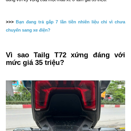
>>>
Bạn đang trả gấp 7 lần tiền nhiên liệu chỉ vì chưa
chuyển sang xe điện?
Vì sao Tailg T72 xứng đáng với
mức giá 35 triệu?