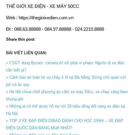
THẾ GIỚI XE ĐIỆN - XE MÁY 50CC
Web : https://thegioixedien.com.vn
Đt : 088.63.88888 - 084.97.88888 - 024.2210.8888
Share this post
BÀI VIẾT LIÊN QUAN:
» CSGT dùng flycam, camera AI xử phạt vi phạm: Người đi xe điện
cần biết gì?
» Cảnh báo an toàn từ vụ cháy ô tô tại Đà Nẵng: Đừng chủ quan với
pin và ắc quy
» Hà Nội chưa chốt phương án cấm xe máy 50cc, xe chạy xăng theo
khung giờ
» Những ai có thể được hỗ trợ tới 20 triệu đồng đổi sang xe điện tại
Hà Nội
» TOP 3 XE ĐẠP ĐIỆN DIBAO DÀNH CHO HỌC SINH! – XE ĐẠP
ĐIỆN QUỐC DÂN ĐÁNG MUA NHẤT!