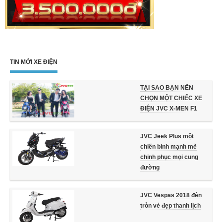
TIN MỚI XE ĐIỆN
TẠI SAO BẠN NÊN
CHỌN MỘT CHIẾC XE
ĐIỆN JVC X-MEN F1
JVC Jeek Plus một
chiến binh mạnh mẽ
chinh phục mọi cung
đường
JVC Vespas 2018 đèn
tròn vẻ đẹp thanh lịch