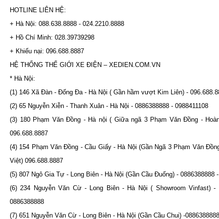
HOTLINE LIÊN HỆ:
+ Hà Nội: 088.638.8888 - 024.2210.8888
+ Hồ Chí Minh: 028.39739298
+ Khiếu nại: 096.688.8887
HỆ THỐNG THẾ GIỚI XE ĐIỆN – XEDIEN.COM.VN
* Hà Nội:
(1) 146 Xã Đàn - Đống Đa - Hà Nội ( Gần hầm vượt Kim Liên) - 096.688.
(2) 65 Nguyễn Xiễn - Thanh Xuân - Hà Nội - 0886388888 - 0988411108
(3) 180 Phạm Văn Đồng - Hà nội ( Giữa ngã 3 Phạm Văn Đồng - Hoàn
096.688.8887
(4) 154 Phạm Văn Đồng - Cầu Giấy - Hà Nội (Gần Ngã 3 Phạm Văn Đồn
Việt) 096.688.8887
(5) 807 Ngô Gia Tự - Long Biên - Hà Nội (Gần Cầu Đuống) - 0886388888 
(6) 234 Nguyễn Văn Cừ - Long Biên - Hà Nội ( Showroom Vinfast) - 
0886388888
(7) 651 Nguyễn Văn Cừ - Long Biên - Hà Nội (Gần Cầu Chui) -088638888