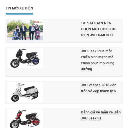
TIN MỚI XE ĐIỆN
TẠI SAO BẠN NÊN
CHỌN MỘT CHIẾC XE
ĐIỆN JVC X-MEN F1
JVC Jeek Plus một
chiến binh mạnh mẽ
chinh phục mọi cung
đường
JVC Vespas 2018 đèn
tròn vẻ đẹp thanh lịch
Đánh giá về mẫu xe điện
JVC Jeek F1