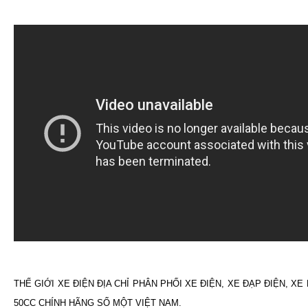
THẾ GIỚI XE ĐIỆN ĐỊA CHỈ PHÂN PHỐI XE ĐIỆN, XE ĐẠP ĐIỆN, XE
50CC CHÍNH HÃNG SỐ MỘT VIỆT NAM.