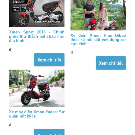
Xmen Sport 2016 - Chinh
Xe điện Xmen Plus Dibao
phục thử thách bất chấp mọi
thiết kế nổi bật với động cơ
địa hình
cực chất
đ
đ
Xem chi tiết
Xem chi tiết
Xe máy điện Xman Yadea: Sự
quấn hút kỳ lạ
đ