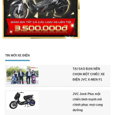
TIN MỚI XE ĐIỆN
TẠI SAO BẠN NÊN
CHỌN MỘT CHIẾC XE
ĐIỆN JVC X-MEN F1
JVC Jeek Plus một
chiến binh mạnh mẽ
chinh phục mọi cung
đường