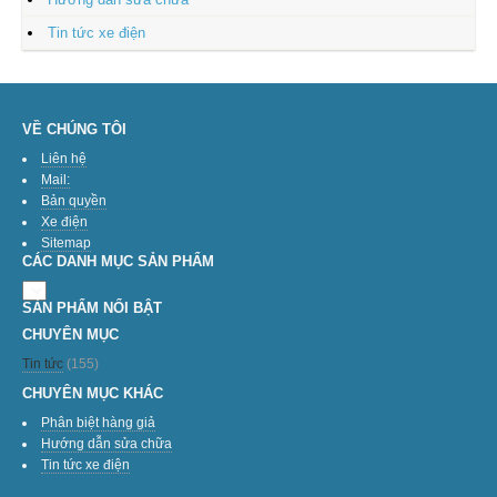
Tin tức xe điện
VỀ CHÚNG TÔI
Liên hệ
Mail:
Bản quyền
Xe điện
Sitemap
CÁC DANH MỤC SẢN PHẨM
SẢN PHẨM NỔI BẬT
CHUYÊN MỤC
Tin tức
(155)
CHUYÊN MỤC KHÁC
Phân biệt hàng giả
Hướng dẫn sửa chữa
Tin tức xe điện