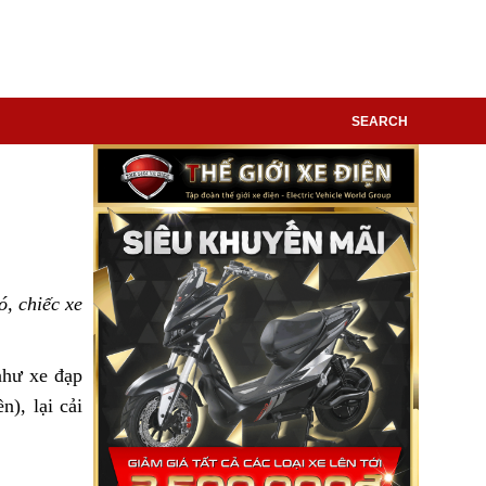
SEARCH
ó, chiếc xe
như xe đạp
n), lại cải