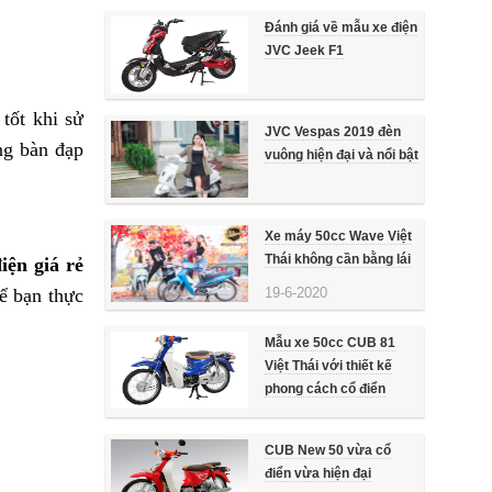
Đánh giá về mẫu xe điện
JVC Jeek F1
tốt khi sử
JVC Vespas 2019 đèn
ng bàn đạp
vuông hiện đại và nổi bật
Xe máy 50cc Wave Việt
Thái không cần bằng lái
iện giá rẻ
19-6-2020
để bạn thực
Mẫu xe 50cc CUB 81
Việt Thái với thiết kế
phong cách cổ điển
CUB New 50 vừa cổ
điển vừa hiện đại