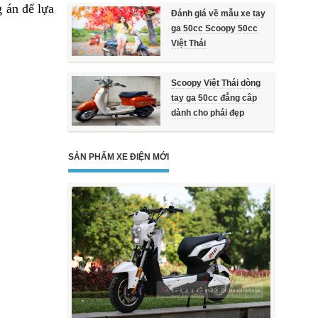
g án để lựa
Đánh giá về mẫu xe tay
ga 50cc Scoopy 50cc
Việt Thái
Scoopy Việt Thái dòng
tay ga 50cc đẳng câp
dành cho phái đẹp
SẢN PHẨM XE ĐIỆN MỚI