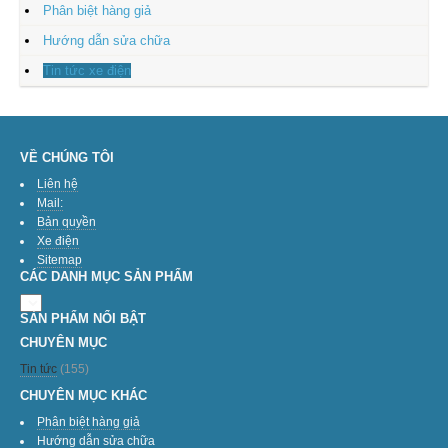
Phân biệt hàng giả
Hướng dẫn sửa chữa
Tin tức xe điện
VỀ CHÚNG TÔI
Liên hệ
Mail:
Bản quyền
Xe điện
Sitemap
CÁC DANH MỤC SẢN PHẨM
SẢN PHẨM NỔI BẬT
CHUYÊN MỤC
Tin tức
(155)
CHUYÊN MỤC KHÁC
Phân biệt hàng giả
Hướng dẫn sửa chữa