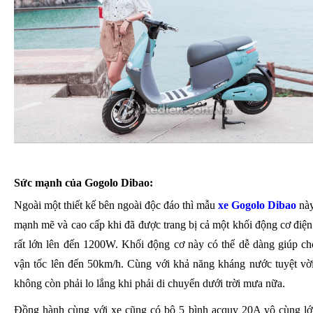
Sức mạnh của Gogolo Dibao:
Ngoài một thiết kế bên ngoài độc đáo thì mẫu
xe Gogolo Dibao
này
mạnh mẽ và cao cấp khi đã được trang bị cả một khối động cơ điện
rất lớn lên đến 1200W. Khối động cơ này có thể dễ dàng giúp ch
vận tốc lên đến 50km/h. Cùng với khả năng kháng nước tuyệt vời
không còn phải lo lắng khi phải di chuyển dưới trời mưa nữa.
Đồng hành cùng với xe cũng có bộ 5 bình acquy 20A vô cùng l