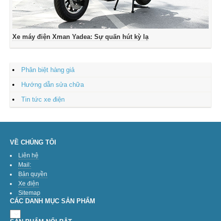
Xe máy điện Xman Yadea: Sự quấn hút kỳ lạ
Phân biệt hàng giả
Hướng dẫn sửa chữa
Tin tức xe điện
VỀ CHÚNG TÔI
Liên hệ
Mail:
Bản quyền
Xe điện
Sitemap
CÁC DANH MỤC SẢN PHẨM