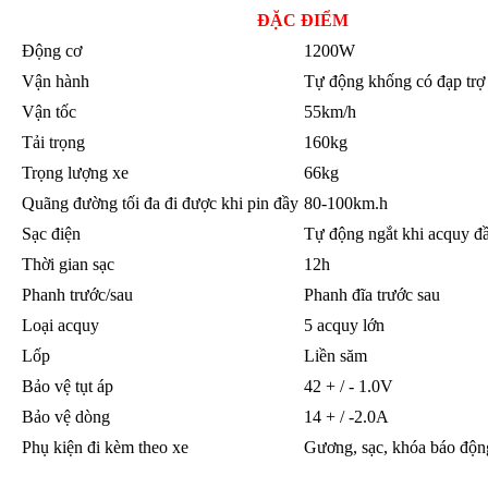
ĐẶC ĐIỂM
Động cơ
1200W
Vận hành
Tự động khống có đạp trợ
Vận tốc
55km/h
Tải trọng
160kg
Trọng lượng xe
66kg
Quãng đường tối đa đi được khi pin đầy
80-100km.h
Sạc điện
Tự động ngắt khi acquy đ
Thời gian sạc
12h
Phanh trước/sau
Phanh đĩa trước sau
Loại acquy
5 acquy lớn
Lốp
Liền săm
Bảo vệ tụt áp
42 + / - 1.0V
Bảo vệ dòng
14 + / -2.0A
Phụ kiện đi kèm theo xe
Gương, sạc, khóa báo độn