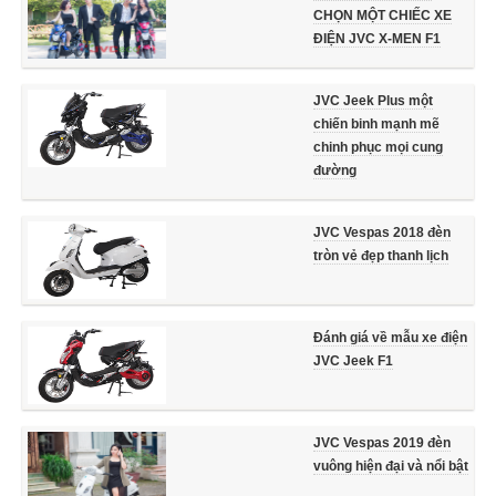
CHỌN MỘT CHIẾC XE
ĐIỆN JVC X-MEN F1
JVC Jeek Plus một
chiến binh mạnh mẽ
chinh phục mọi cung
đường
JVC Vespas 2018 đèn
tròn vẻ đẹp thanh lịch
Đánh giá về mẫu xe điện
JVC Jeek F1
JVC Vespas 2019 đèn
vuông hiện đại và nổi bật