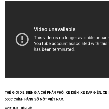
THẾ GIỚI XE ĐIỆN ĐỊA CHỈ PHÂN PHỐI XE ĐIỆN, XE ĐẠP ĐIỆN, XE
50CC CHÍNH HÃNG SỐ MỘT VIỆT NAM.
HOTLINE LIÊN HỆ: