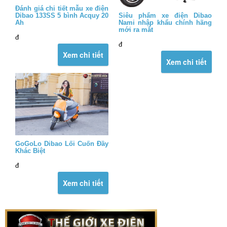
Đánh giá chi tiết mẫu xe điện
Siêu phẩm xe điện Dibao
Dibao 133SS 5 bình Acquy 20
Nami nhập khẩu chính hãng
Ah
mới ra mắt
đ
đ
Xem chi tiết
Xem chi tiết
GoGoLo Dibao Lối Cuốn Đầy
Khác Biệt
đ
Xem chi tiết