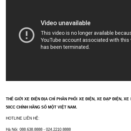
THẾ GIỚI XE ĐIỆN ĐỊA CHỈ PHÂN PHỐI XE ĐIỆN, XE ĐẠP ĐIỆN, XE
50CC CHÍNH HÃNG SỐ MỘT VIỆT NAM.
HOTLINE LIÊN HỆ:
Hà Nội: 088.638.8888 - 024.2210.8888