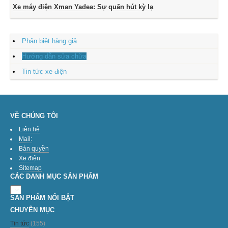
Xe máy điện Xman Yadea: Sự quấn hút kỳ lạ
Phân biệt hàng giả
Hướng dẫn sửa chữa
Tin tức xe điện
VỀ CHÚNG TÔI
Liên hệ
Mail:
Bản quyền
Xe điện
Sitemap
CÁC DANH MỤC SẢN PHẨM
SẢN PHẨM NỔI BẬT
CHUYÊN MỤC
Tin tức
(155)