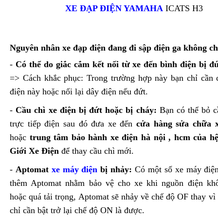
XE ĐẠP ĐIỆN YAMAHA
ICATS H3
Nguyên nhân xe đạp điện đang đi sập điện ga không ch
-
Có thể do giắc cắm kết nối từ xe đến bình điện bị đứ
=>
Cách khắc phục: Trong trường hợp này bạn chỉ cần c
điện này hoặc nối lại dây điện nếu đứt.
-
Cầu chì xe điện bị đứt hoặc bị cháy:
Bạn có thể bỏ c
trực tiếp điện sau đó đưa xe đến
cửa hàng sửa chữa x
hoặc
trung tâm bảo hành xe điện hà nội , hcm của h
Giới Xe Điện
để thay cầu chì mới.
-
Aptomat
xe máy điện
bị nhảy:
Có một số xe máy điện 
thêm Aptomat nhằm bảo vệ cho xe khi nguồn điện kh
hoặc quá tải trọng, Aptomat sẽ nhảy về chế độ OF thay v
chỉ cần bật trở lại chế độ ON là được.