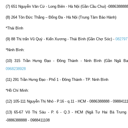
(7) 651 Nguyễn Văn Cừ - Long Biên - Hà Nội (Gần Cầu Chui) -088638888
(8) 264 Tôn Đức Thắng – Đống Đa - Hà Nội (Trung Tâm Bảo Hành)
*Thái Bình
(9) 88 Thị trấn Vũ Quý - Kiến Xương - Thái Bình (Gần Chợ Sóc) -
082797
*Ninh Bình:
(10) 315 Trần Hưng Đạo - Đông Thành - Ninh Bình (Gần Ngã B
0968238928
(11) 291 Trần Hưng Đạo - Phố 1 - Đông Thành - TP. Ninh Bình
*Hồ Chí Minh:
(12) 105-111 Nguyễn Thị Nhỏ - P.16 - q.11 - HCM - 0886388888 - 0988411
(13) 65-67 Võ Thị Sáu - P. 6 - Q.3 - HCM (Ngã Tư Hai Bà Trưng 
-0886388888 - 0988411108