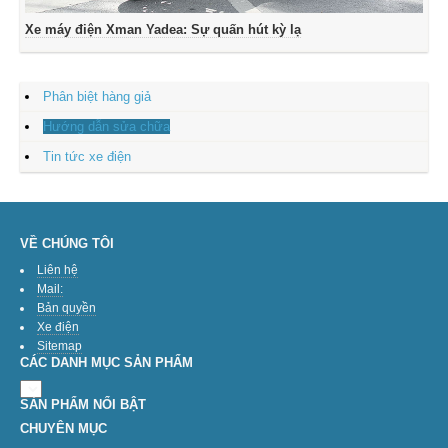
Xe máy điện Xman Yadea: Sự quấn hút kỳ lạ
Phân biệt hàng giả
Hướng dẫn sửa chữa
Tin tức xe điện
VỀ CHÚNG TÔI
Liên hệ
Mail:
Bản quyền
Xe điện
Sitemap
CÁC DANH MỤC SẢN PHẨM
SẢN PHẨM NỔI BẬT
CHUYÊN MỤC