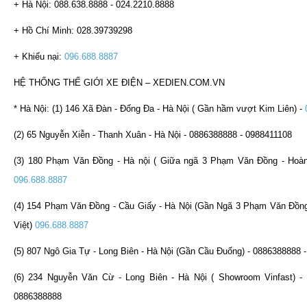
+ Hà Nội: 088.638.8888 - 024.2210.8888
+ Hồ Chí Minh: 028.39739298
+ Khiếu nại:
096.688.8887
HỆ THỐNG THẾ GIỚI XE ĐIỆN – XEDIEN.COM.VN
* Hà Nội: (1) 146 Xã Đàn - Đống Đa - Hà Nội ( Gần hầm vượt Kim Liên) -
(2) 65 Nguyễn Xiễn - Thanh Xuân - Hà Nội - 0886388888 - 0988411108
(3) 180 Phạm Văn Đồng - Hà nội ( Giữa ngã 3 Phạm Văn Đồng - Hoàn
096.688.8887
(4) 154 Phạm Văn Đồng - Cầu Giấy - Hà Nội (Gần Ngã 3 Phạm Văn Đồn
Việt)
096.688.8887
(5) 807 Ngô Gia Tự - Long Biên - Hà Nội (Gần Cầu Đuống) - 0886388888 
(6) 234 Nguyễn Văn Cừ - Long Biên - Hà Nội ( Showroom Vinfast) - 
0886388888