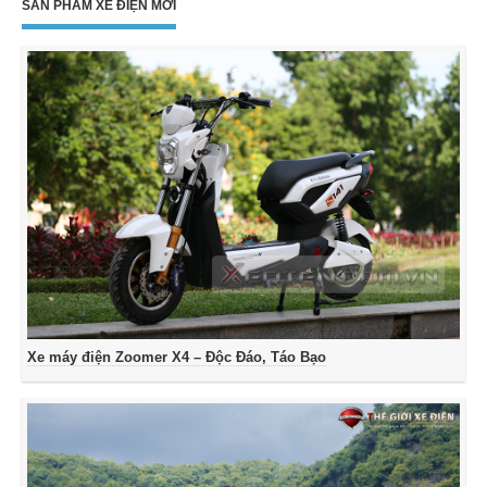
SẢN PHẨM XE ĐIỆN MỚI
Xe máy điện Zoomer X4 – Độc Đáo, Táo Bạo