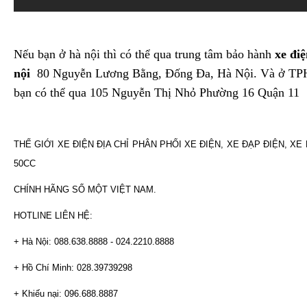
Nếu bạn ở hà nội thì có thể qua trung tâm bảo hành
xe đi
nội
80 Nguyễn Lương Bằng, Đống Đa, Hà Nội. Và ở TP
bạn có thể qua 105 Nguyễn Thị Nhỏ Phường 16 Quận 11
THẾ GIỚI XE ĐIỆN ĐỊA CHỈ PHÂN PHỐI XE ĐIỆN, XE ĐẠP ĐIỆN, XE
50CC
CHÍNH HÃNG SỐ MỘT VIỆT NAM.
HOTLINE LIÊN HỆ:
+ Hà Nội: 088.638.8888 - 024.2210.8888
+ Hồ Chí Minh: 028.39739298
+ Khiếu nại: 096.688.8887