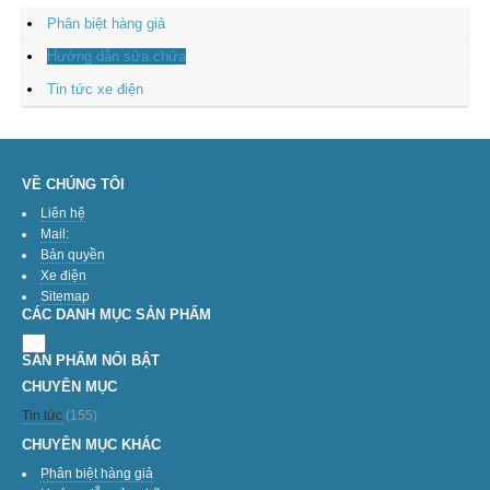
Phân biệt hàng giả
Hướng dẫn sửa chữa
Tin tức xe điện
VỀ CHÚNG TÔI
Liên hệ
Mail:
Bản quyền
Xe điện
Sitemap
CÁC DANH MỤC SẢN PHẨM
SẢN PHẨM NỔI BẬT
CHUYÊN MỤC
Tin tức
(155)
CHUYÊN MỤC KHÁC
Phân biệt hàng giả