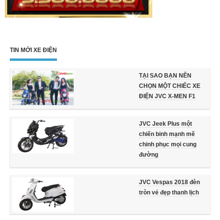
TIN MỚI XE ĐIỆN
TẠI SAO BẠN NÊN
CHỌN MỘT CHIẾC XE
ĐIỆN JVC X-MEN F1
JVC Jeek Plus một
chiến binh mạnh mẽ
chinh phục mọi cung
đường
JVC Vespas 2018 đèn
tròn vẻ đẹp thanh lịch