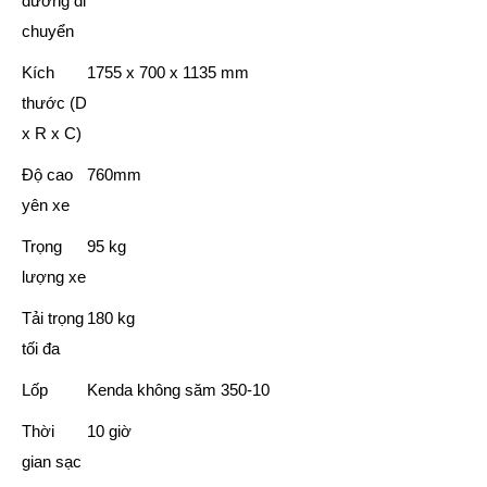
đường di
chuyển
Kích
1755 x 700 x 1135 mm
thước (D
x R x C)
Độ cao
760mm
yên xe
Trọng
95 kg
lượng xe
Tải trọng
180 kg
tối đa
Lốp
Kenda không săm 350-10
Thời
10 giờ
gian sạc