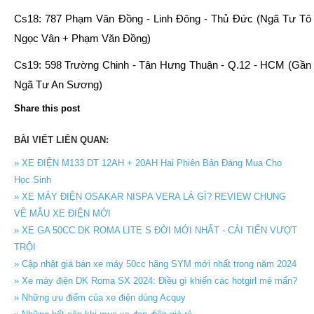
Cs18: 787 Phạm Văn Đồng - Linh Đông - Thủ Đức (Ngã Tư Tô
Ngọc Vân + Phạm Văn Đồng)
Cs19: 598 Trường Chinh - Tân Hưng Thuận - Q.12 - HCM (Gần
Ngã Tư An Sương)
Share this post
BÀI VIẾT LIÊN QUAN:
» XE ĐIỆN M133 DT 12AH + 20AH Hai Phiên Bản Đáng Mua Cho
Học Sinh
» XE MÁY ĐIỆN OSAKAR NISPA VERA LÀ GÌ? REVIEW CHUNG
VỀ MẪU XE ĐIỆN MỚI
» XE GA 50CC DK ROMA LITE S ĐỜI MỚI NHẤT - CẢI TIẾN VƯỢT
TRỘI
» Cập nhật giá bán xe máy 50cc hãng SYM mới nhất trong năm 2024
» Xe máy điện DK Roma SX 2024: Điều gì khiến các hotgirl mê mẩn?
» Những ưu điểm của xe điện dùng Acquy