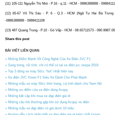
(11) 105-111 Nguyễn Thị Nhỏ - P.16 - q.11 - HCM - 0886388888 - 0988411
(12) 65-67 Võ Thị Sáu - P. 6 - Q.3 - HCM (Ngã Tư Hai Bà Trưng 
-0886388888 - 0988411108
(13) 487 Quang Trung - P.10 - Gò Vấp - HCM - 08.65711573 - 090.9987.0
Share this post
BÀI VIẾT LIÊN QUAN:
» Những Điểm Mạnh Về Công Nghệ Của Xe Điện JVC F1
» Sang trọng, nữ tính, chỉ có thể có tại xe điện jvc vespa 2019
» Top 3 dòng xe máy 50cc “hot” nhất hiện nay
» Xe điện JVC Xmen F1 Siêu Xe Dành Cho Phái Mạnh
» Những mẫu xe máy 50cc thời trang, cá tính dành cho Teen Nữ
» Những ưu điểm của xe điện dùng Acquy
» Những bất cập khi mua xe đạp điện giá rẻ
» Những câu hỏi thường gặp khi sử dụng Acquy xe điện
» Những mẫu xe đạp điện có giá dưới 10 triệu
» Hướng dẫn cách nhận biết xe đạp điện giá rẻ kém chất lượng