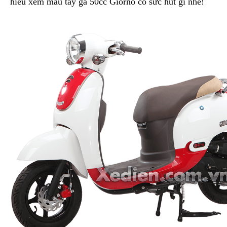
hiểu xem mẫu tay ga 50cc Giorno có sức hút gì nhé!