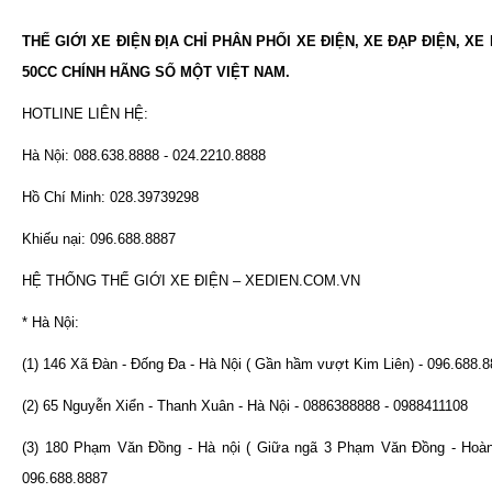
THẾ GIỚI XE ĐIỆN ĐỊA CHỈ PHÂN PHỐI XE ĐIỆN, XE ĐẠP ĐIỆN, XE
50CC CHÍNH HÃNG SỐ MỘT VIỆT NAM.
HOTLINE LIÊN HỆ:
Hà Nội: 088.638.8888 - 024.2210.8888
Hồ Chí Minh: 028.39739298
Khiếu nại: 096.688.8887
HỆ THỐNG THẾ GIỚI XE ĐIỆN – XEDIEN.COM.VN
* Hà Nội:
(1) 146 Xã Đàn - Đống Đa - Hà Nội ( Gần hầm vượt Kim Liên) - 096.688.
(2) 65 Nguyễn Xiển - Thanh Xuân - Hà Nội - 0886388888 - 0988411108
(3) 180 Phạm Văn Đồng - Hà nội ( Giữa ngã 3 Phạm Văn Đồng - Hoàn
096.688.8887