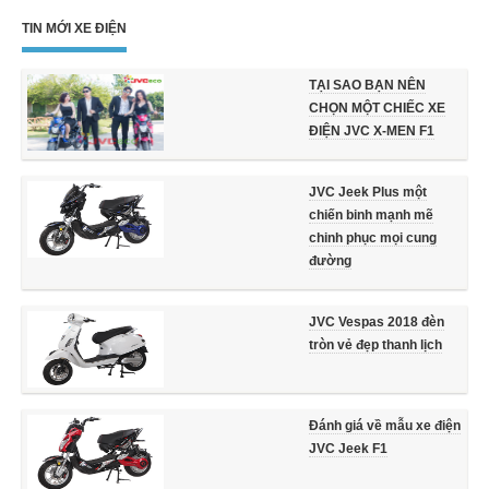
TIN MỚI XE ĐIỆN
TẠI SAO BẠN NÊN
CHỌN MỘT CHIẾC XE
ĐIỆN JVC X-MEN F1
JVC Jeek Plus một
chiến binh mạnh mẽ
chinh phục mọi cung
đường
JVC Vespas 2018 đèn
tròn vẻ đẹp thanh lịch
Đánh giá về mẫu xe điện
JVC Jeek F1