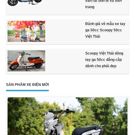
vẫn rất tinh tế và thời
trang
Đánh giá về mẫu xe tay
ga 50cc Scoopy 50cc
Việt Thái
Scoopy Việt Thái dòng
tay ga 50cc đẳng câp
dành cho phái đẹp
SẢN PHẨM XE ĐIỆN MỚI