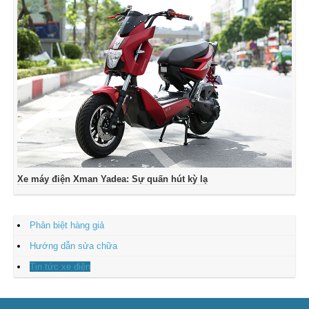
Xe máy điện Xman Yadea: Sự quấn hút kỳ lạ
Phân biệt hàng giả
Hướng dẫn sửa chữa
Tin tức xe điện