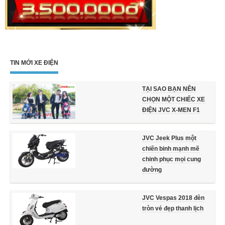
TIN MỚI XE ĐIỆN
TẠI SAO BẠN NÊN
CHỌN MỘT CHIẾC XE
ĐIỆN JVC X-MEN F1
JVC Jeek Plus một
chiến binh mạnh mẽ
chinh phục mọi cung
đường
JVC Vespas 2018 đèn
tròn vẻ đẹp thanh lịch