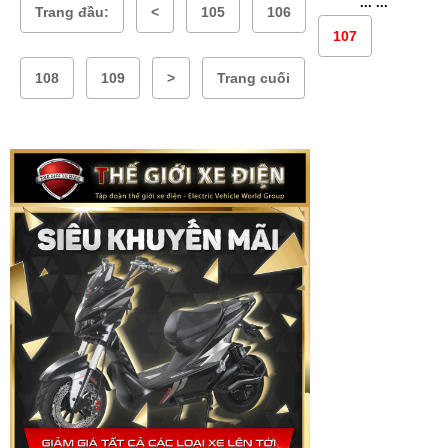
...
...
Trang đầu:
<
105
106
107
108
109
>
Trang cuối