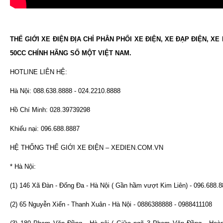
THẾ GIỚI XE ĐIỆN ĐỊA CHỈ PHÂN PHỐI XE ĐIỆN, XE ĐẠP ĐIỆN, XE
50CC CHÍNH HÃNG SỐ MỘT VIỆT NAM.
HOTLINE LIÊN HỆ:
Hà Nội: 088.638.8888 - 024.2210.8888
Hồ Chí Minh: 028.39739298
Khiếu nại: 096.688.8887
HỆ THỐNG THẾ GIỚI XE ĐIỆN – XEDIEN.COM.VN
* Hà Nội:
(1) 146 Xã Đàn - Đống Đa - Hà Nội ( Gần hầm vượt Kim Liên) - 096.688.
(2) 65 Nguyễn Xiển - Thanh Xuân - Hà Nội - 0886388888 - 0988411108