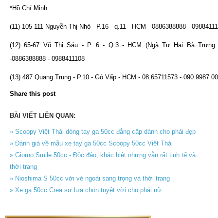
*Hồ Chí Minh:
(11) 105-111 Nguyễn Thị Nhỏ - P.16 - q.11 - HCM - 0886388888 - 0988411
(12) 65-67 Võ Thị Sáu - P. 6 - Q.3 - HCM (Ngã Tư Hai Bà Trưng 
-0886388888 - 0988411108
(13) 487 Quang Trung - P.10 - Gò Vấp - HCM - 08.65711573 - 090.9987.0
Share this post
BÀI VIẾT LIÊN QUAN:
» Scoopy Việt Thái dòng tay ga 50cc đẳng câp dành cho phái đẹp
» Đánh giá về mẫu xe tay ga 50cc Scoopy 50cc Việt Thái
» Giorno Smile 50cc - Độc đáo, khác biệt nhưng vẫn rất tinh tế và
thời trang
» Nioshima S 50cc với vẻ ngoài sang trọng và thời trang
» Xe ga 50cc Crea sự lựa chọn tuyệt vời cho phái nữ