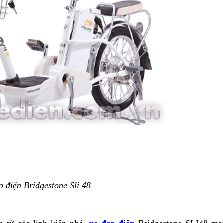
p điện Bridgestone Sli 48
 từ các linh kiện nhỏ,
xe đạp điện
Bridgestone SLI48 ma