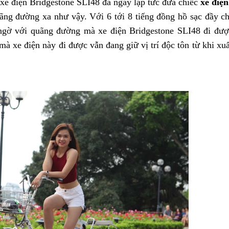
 xe điện Bridgestone SLI48 đã ngay lập tức đưa chiếc
xe điện
ng đường xa như vậy. Với 6 tới 8 tiếng đồng hồ sạc đầy ch
 ngờ với quãng đường mà xe điện Bridgestone SLI48 đi được
à xe điện này đi được vẫn đang giữ vị trí độc tôn từ khi xuấ