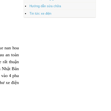
Hướng dẫn sửa chữa
Tin tức xe điện
 xe nan hoa
au an toàn
 rất thuận
ủa Nhật Bản
 vào 4 pha
hư xe điện