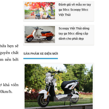
Đánh giá về mẫu xe tay
ga 50cc Scoopy 50cc
Việt Thái
Scoopy Việt Thái dòng
tay ga 50cc đẳng câp
dành cho phái đẹp
 hứa hẹn sẽ
guyên chất
SẢN PHẨM XE ĐIỆN MỚI
àm nên bởi
ơ khá viên
30km/h.