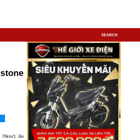
SEARCH
stone
 70km/1 lần