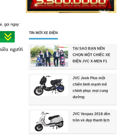
i, gọi ngay:
TIN MỚI XE ĐIỆN
hiều người
TẠI SAO BẠN NÊN
CHỌN MỘT CHIẾC XE
ĐIỆN JVC X-MEN F1
JVC Jeek Plus một
chiến binh mạnh mẽ
chinh phục mọi cung
đường
JVC Vespas 2018 đèn
tròn vẻ đẹp thanh lịch