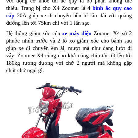
với động cơ khỏe thì ắc quy là bộ phận không thể
thiếu. Trang bị cho X4 Zoomer là 4
bình ắc quy cao
cấp
20A giúp xe di chuyển bền bỉ lâu dài với quãng
đường lên tới 75km chỉ với 1 lần sạc.
Hệ thông giảm xóc của
xe máy điện
Zoomer X4 sử 2
phuộc nhún trước và 2 lò xo giảm xóc cho bánh sau
giúp xe di chuyển êm ái, mượt mà như đang lướt đi
vậy. Zoomer X4 cũng cho khả năng chịu tải tốt lên tới
180kg tương đương với chở 2 người mà không gặp
chút chở ngại gì.