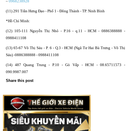
–
0968238928
(11) 291 Trần Hưng Đạo - Phố 1 - Đông Thành - TP. Ninh Bình
*Hồ Chí Minh:
(12) 105-111 Nguyễn Thị Nhỏ - P.16 - q.11 - HCM - 0886388888 -
0988411108
(13) 65-67 Võ Thị Sáu - P. 6 - Q.3 - HCM (Ngã Tư Hai Bà Trưng - Võ Thị
Sáu) -0886388888 - 0988411108
(14) 487 Quang Trung - P.10 - Gò Vấp - HCM - 08.65711573 -
090.9987.007
Share this post