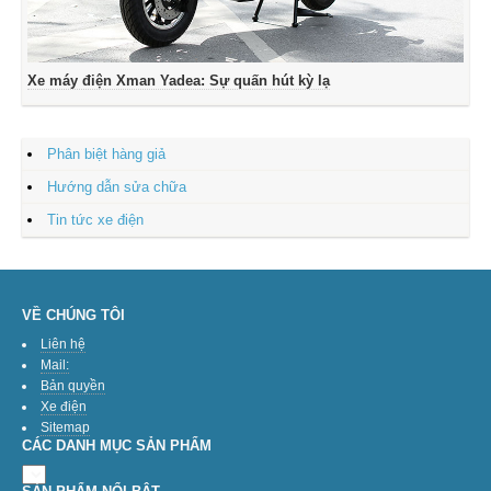
Xe máy điện Xman Yadea: Sự quấn hút kỳ lạ
Phân biệt hàng giả
Hướng dẫn sửa chữa
Tin tức xe điện
VỀ CHÚNG TÔI
Liên hệ
Mail:
Bản quyền
Xe điện
Sitemap
CÁC DANH MỤC SẢN PHẨM