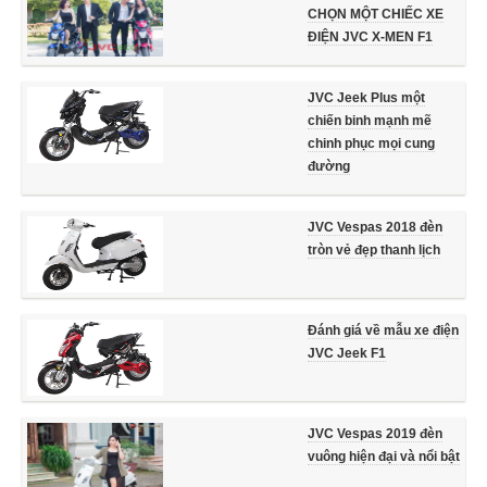
CHỌN MỘT CHIẾC XE
ĐIỆN JVC X-MEN F1
JVC Jeek Plus một
chiến binh mạnh mẽ
chinh phục mọi cung
đường
JVC Vespas 2018 đèn
tròn vẻ đẹp thanh lịch
Đánh giá về mẫu xe điện
JVC Jeek F1
JVC Vespas 2019 đèn
vuông hiện đại và nổi bật